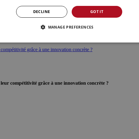
ître
DECLINE
GOT IT
MANAGE PREFERENCES
 connaître
 compétitivité grâce à une innovation concrète ?
leur compétitivité grâce à une innovation concrète ?