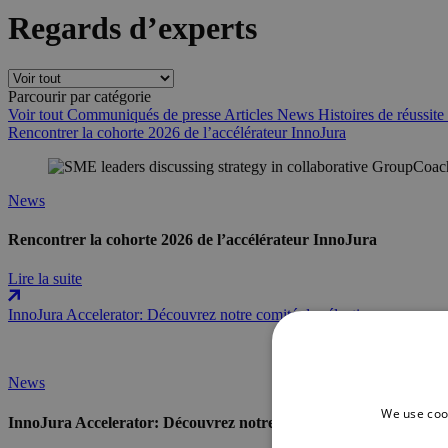
Regards d’experts
Parcourir par catégorie
Voir tout
Communiqués de presse
Articles
News
Histoires de réussite
Rencontrer la cohorte 2026 de l’accélérateur InnoJura
News
Rencontrer la cohorte 2026 de l’accélérateur InnoJura
Lire la suite
InnoJura Accelerator: Découvrez notre comité de sélection
News
We use coo
InnoJura Accelerator: Découvrez notre comité de sélection