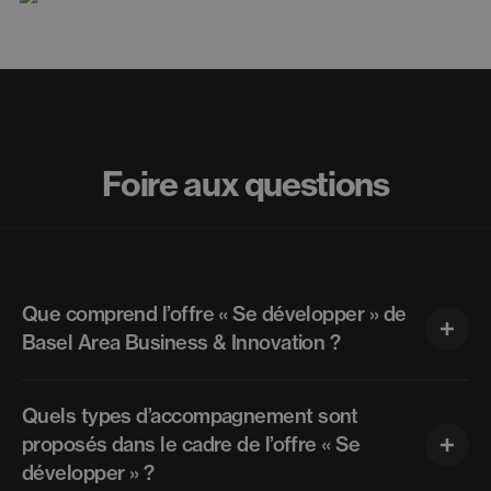
Foire aux questions
Que comprend l’offre « Se développer » de
Basel Area Business & Innovation ?
L’offre « Se développer » regroupe l’ensemble des
services et programmes qui accompagnent les
Quels types d’accompagnement sont
entreprises établies de la région Basel Area créer et
proposés dans le cadre de l’offre « Se
accélérer l’innovation, la transformation digitale et
développer » ?
l’activation de nouveaux leviers de croissance. Elle