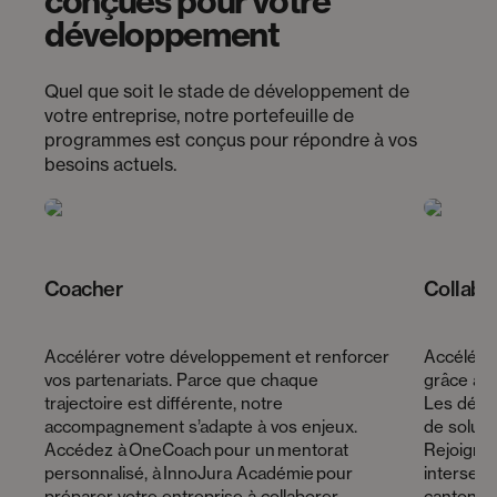
conçues pour votre
développement
Quel que soit le stade de développement de
votre entreprise, notre portefeuille de
programmes est conçus pour répondre à vos
besoins actuels.
Coacher
Collabo
Accélérer votre développement et renforcer
Accélérer
vos partenariats. Parce que chaque
grâce à l’
trajectoire est différente, notre
Les défis
accompagnement s’adapte à vos enjeux.
de soluti
Accédez à OneCoach pour un mentorat
Rejoigne
personnalisé, à InnoJura Académie pour
intersect
préparer votre entreprise à collaborer
cantons p