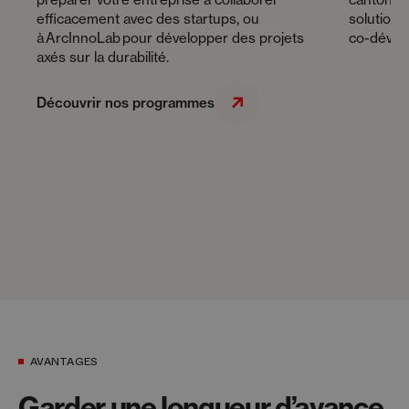
efficacement avec des startups, ou
solutions
à ArcInnoLab pour développer des projets
co-dével
axés sur la durabilité.
Découvrir nos programmes
AVANTAGES
Garder une longueur d’avance