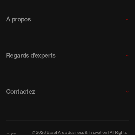
Multinationales
Startups et scaleups
À propos
PME
Nos programmes
Pourquoi choisir la région Basel Area ?
Rencontrer notre équipe
Regards d’experts
Carrières
News
Articles
Contactez
Communiqués de presse
Contactez-nous
Events
© 2026 Basel Area Business & Innovation | All Rights
FR