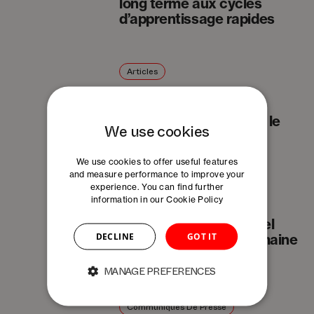
long terme aux cycles
d’apprentissage rapides
Articles
L’automatisation de
précision, ancrée dans le
We use cookies
Jura
We use cookies to offer useful features
and measure performance to improve your
experience. You can find further
News
information in our
Cookie Policy
Roche ouvre son nouvel
DECLINE
GOT IT
Institut de biologie humaine
à Bâle
MANAGE PREFERENCES
Communiqués De Presse