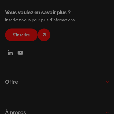
Vous voulez en savoir plus ?
Inscrivez-vous pour plus d'informations
S’inscrire
Offre
Multinationales
Startups et scaleups
À propos