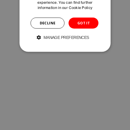
experience. You can find further
information in our
Cookie Policy
Sina Kohlbrenner
Max Mäder
MANAGER MARKETING
MANAGER INVESTMENT PROMOTION
DECLINE
GOT IT
Lauriane Marchand
Daniel Meier
MANAGE PREFERENCES
MANAGER OPERATIONAL SERVICES
DIRECTOR INVESTMENT PROMOTION
Sébastien Meunier
Annelise Michel
DIRECTOR SME INNOVATION
MANAGER MARKETING
Bon Oh
Arianna Ramirez
CHIEF REPRESENTATIVE KOREA
ASSOCIATE MANAGER MARKETING
Salome Räuschel
Cornelia Reist
MANAGER STARTUP INNOVATION
EXECUTIVE ASSISTANT AND MANAGER
IT OPERATIONS
Leonid Roupychev
Thérèse Schmutz