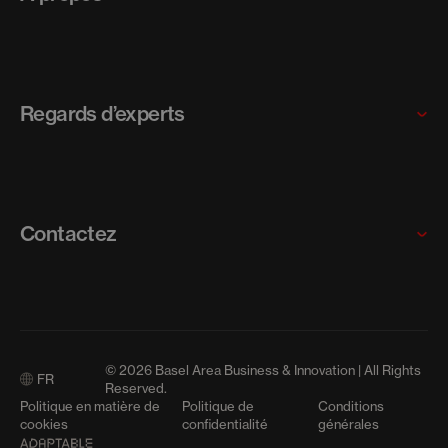
PME
Nos programmes
Pourquoi choisir la région Basel Area ?
Rencontrer notre équipe
Regards d’experts
Carrières
News
Articles
Contactez
Communiqués de presse
Contactez-nous
Events
© 2026 Basel Area Business & Innovation | All Rights
FR
Médias
Reserved.
Politique en matière de
Politique de
Conditions
cookies
confidentialité
générales